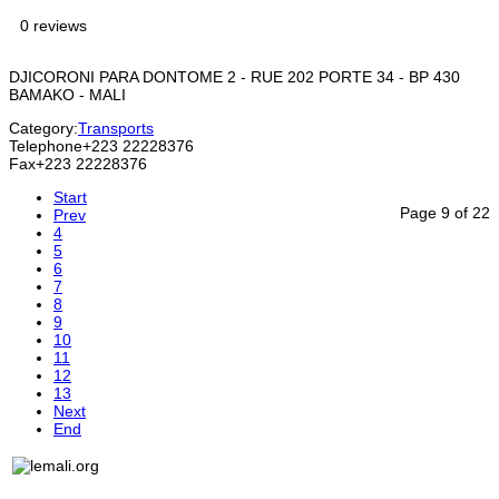
0 reviews
DJICORONI PARA DONTOME 2 - RUE 202 PORTE 34 - BP 430
BAMAKO - MALI
Category:
Transports
Telephone
+223 22228376
Fax
+223 22228376
Start
Page 9 of 22
Prev
4
5
6
7
8
9
10
11
12
13
Next
End
Lemali.org - Le guide du voyage, du tourisme, de l'art et
DEC