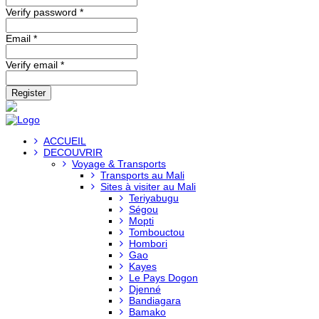
Verify password *
Email *
Verify email *
Register
ACCUEIL
DECOUVRIR
Voyage & Transports
Transports au Mali
Sites à visiter au Mali
Teriyabugu
Ségou
Mopti
Tombouctou
Hombori
Gao
Kayes
Le Pays Dogon
Djenné
Bandiagara
Bamako