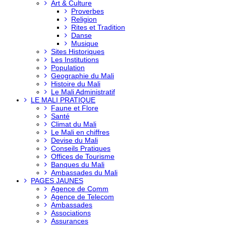
Art & Culture
Proverbes
Religion
Rites et Tradition
Danse
Musique
Sites Historiques
Les Institutions
Population
Geographie du Mali
Histoire du Mali
Le Mali Administratif
LE MALI PRATIQUE
Faune et Flore
Santé
Climat du Mali
Le Mali en chiffres
Devise du Mali
Conseils Pratiques
Offices de Tourisme
Banques du Mali
Ambassades du Mali
PAGES JAUNES
Agence de Comm
Agence de Telecom
Ambassades
Associations
Assurances