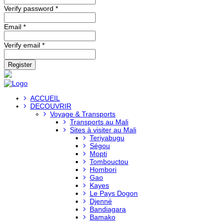
Verify password *
Email *
Verify email *
Register
ACCUEIL
DECOUVRIR
Voyage & Transports
Transports au Mali
Sites à visiter au Mali
Teriyabugu
Ségou
Mopti
Tombouctou
Hombori
Gao
Kayes
Le Pays Dogon
Djenné
Bandiagara
Bamako