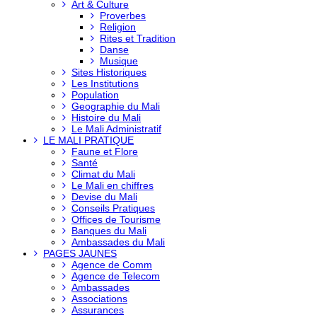
Art & Culture
Proverbes
Religion
Rites et Tradition
Danse
Musique
Sites Historiques
Les Institutions
Population
Geographie du Mali
Histoire du Mali
Le Mali Administratif
LE MALI PRATIQUE
Faune et Flore
Santé
Climat du Mali
Le Mali en chiffres
Devise du Mali
Conseils Pratiques
Offices de Tourisme
Banques du Mali
Ambassades du Mali
PAGES JAUNES
Agence de Comm
Agence de Telecom
Ambassades
Associations
Assurances