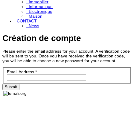
Immobilier
Informatique
Électronique
Maison
CONTACT
News
Création de compte
Please enter the email address for your account. A verification code
will be sent to you. Once you have received the verification code,
you will be able to choose a new password for your account.
Email Address
*
Submit
Lemali.org - Le guide du voyage, du tourisme, de l'art et
DEC
de la culture au Mali: toutes les informations, toutes les
adresses, petites annonces gratuites, pages jaunes,
Sites 
forum de discussion, et plus
Les ins
Popula
Geogra
Histoir