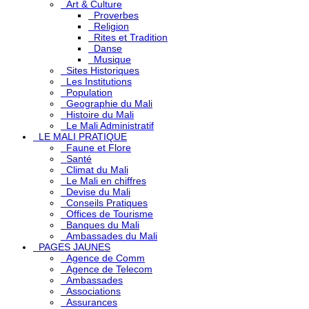
Art & Culture
Proverbes
Religion
Rites et Tradition
Danse
Musique
Sites Historiques
Les Institutions
Population
Geographie du Mali
Histoire du Mali
Le Mali Administratif
LE MALI PRATIQUE
Faune et Flore
Santé
Climat du Mali
Le Mali en chiffres
Devise du Mali
Conseils Pratiques
Offices de Tourisme
Banques du Mali
Ambassades du Mali
PAGES JAUNES
Agence de Comm
Agence de Telecom
Ambassades
Associations
Assurances