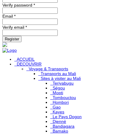
Verify password *
Email *
Verify email *
Register
ACCUEIL
DECOUVRIR
Voyage & Transports
Transports au Mali
Sites à visiter au Mali
Teriyabugu
Ségou
Mopti
Tombouctou
Hombori
Gao
Kayes
Le Pays Dogon
Djenné
Bandiagara
Bamako