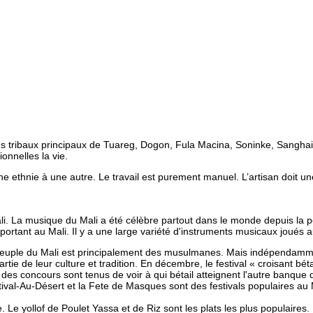
upes tribaux principaux de Tuareg, Dogon, Fula Macina, Soninke, Sanghai 
onnelles la vie.
 d’une ethnie à une autre. Le travail est purement manuel. L’artisan doit
ali. La musique du Mali a été célèbre partout dans le monde depuis la pé
ortant au Mali. Il y a une large variété d'instruments musicaux joués a
 peuple du Mali est principalement des musulmanes. Mais indépendamme
partie de leur culture et tradition. En décembre, le festival « croisant 
des concours sont tenus de voir à qui bétail atteignent l'autre banque d
stival-Au-Désert et la Fete de Masques sont des festivals populaires au 
 Le yollof de Poulet Yassa et de Riz sont les plats les plus populaires.