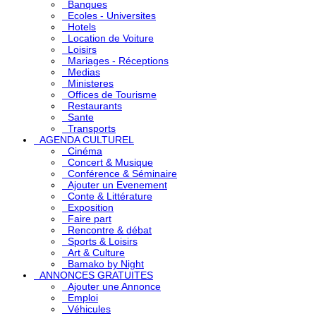
Banques
Ecoles - Universites
Hotels
Location de Voiture
Loisirs
Mariages - Réceptions
Medias
Ministeres
Offices de Tourisme
Restaurants
Sante
Transports
AGENDA CULTUREL
Cinéma
Concert & Musique
Conférence & Séminaire
Ajouter un Evenement
Conte & Littérature
Exposition
Faire part
Rencontre & débat
Sports & Loisirs
Art & Culture
Bamako by Night
ANNONCES GRATUITES
Ajouter une Annonce
Emploi
Véhicules