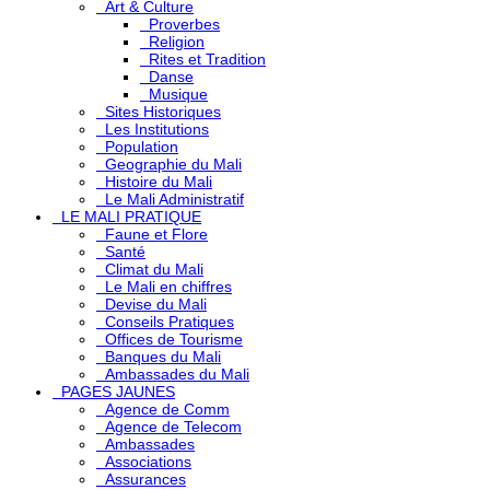
Art & Culture
Proverbes
Religion
Rites et Tradition
Danse
Musique
Sites Historiques
Les Institutions
Population
Geographie du Mali
Histoire du Mali
Le Mali Administratif
LE MALI PRATIQUE
Faune et Flore
Santé
Climat du Mali
Le Mali en chiffres
Devise du Mali
Conseils Pratiques
Offices de Tourisme
Banques du Mali
Ambassades du Mali
PAGES JAUNES
Agence de Comm
Agence de Telecom
Ambassades
Associations
Assurances