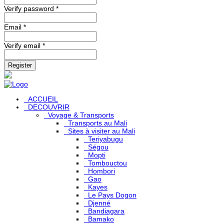
Verify password *
Email *
Verify email *
Register
ACCUEIL
DECOUVRIR
Voyage & Transports
Transports au Mali
Sites à visiter au Mali
Teriyabugu
Ségou
Mopti
Tombouctou
Hombori
Gao
Kayes
Le Pays Dogon
Djenné
Bandiagara
Bamako