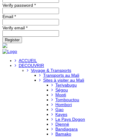
Verify password *
Email *
Verify email *
Register
ACCUEIL
DECOUVRIR
Voyage & Transports
Transports au Mali
Sites à visiter au Mali
Teriyabugu
Ségou
Mopti
Tombouctou
Hombori
Gao
Kayes
Le Pays Dogon
Djenné
Bandiagara
Bamako