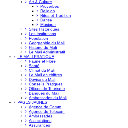
Art & Culture
Proverbes
Religion
Rites et Tradition
Danse
Musique
Sites Historiques
Les Institutions
Population
Geographie du Mali
Histoire du Mali
Le Mali Administratif
LE MALI PRATIQUE
Faune et Flore
Santé
Climat du Mali
Le Mali en chiffres
Devise du Mali
Conseils Pratiques
Offices de Tourisme
Banques du Mali
Ambassades du Mali
PAGES JAUNES
Agence de Comm
Agence de Telecom
Ambassades
Associations
Assurances