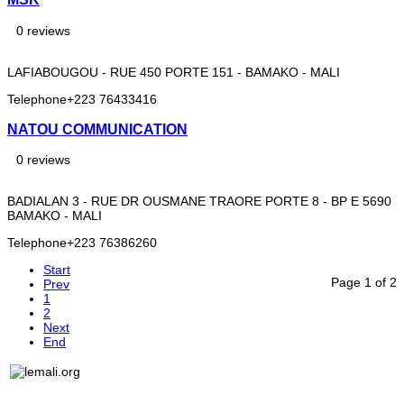
0 reviews
LAFIABOUGOU - RUE 450 PORTE 151 - BAMAKO - MALI
Telephone
+223 76433416
NATOU COMMUNICATION
0 reviews
BADIALAN 3 - RUE DR OUSMANE TRAORE PORTE 8 - BP E 5690
BAMAKO - MALI
Telephone
+223 76386260
Start
Page 1 of 2
Prev
1
2
Next
End
Lemali.org - Le guide du voyage, du tourisme, de l'art et
DEC
de la culture au Mali: toutes les informations, toutes les