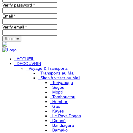
Verify password *
Email *
Verify email *
Register
ACCUEIL
DECOUVRIR
Voyage & Transports
Transports au Mali
Sites à visiter au Mali
Teriyabugu
Ségou
Mopti
Tombouctou
Hombori
Gao
Kayes
Le Pays Dogon
Djenné
Bandiagara
Bamako