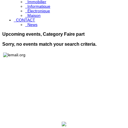
Immobilier
Informatique
Électronique
Maison
CONTACT
News
Upcoming events, Category Faire part
Sorry, no events match your search criteria.
Lemali.org - Le guide du voyage, du tourisme, de l'art et
DEC
de la culture au Mali: toutes les informations, toutes les
adresses, petites annonces gratuites, pages jaunes,
Sites 
forum de discussion, et plus
Les ins
Popula
Geogra
Histoir
Le Mali