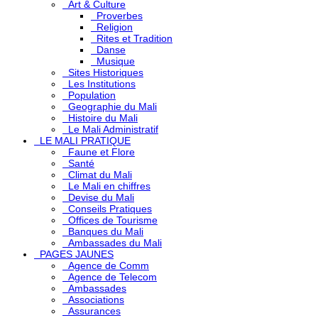
Art & Culture
Proverbes
Religion
Rites et Tradition
Danse
Musique
Sites Historiques
Les Institutions
Population
Geographie du Mali
Histoire du Mali
Le Mali Administratif
LE MALI PRATIQUE
Faune et Flore
Santé
Climat du Mali
Le Mali en chiffres
Devise du Mali
Conseils Pratiques
Offices de Tourisme
Banques du Mali
Ambassades du Mali
PAGES JAUNES
Agence de Comm
Agence de Telecom
Ambassades
Associations
Assurances