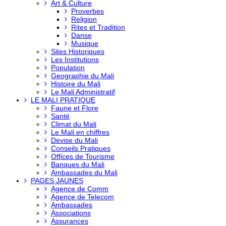
Art & Culture
Proverbes
Religion
Rites et Tradition
Danse
Musique
Sites Historiques
Les Institutions
Population
Geographie du Mali
Histoire du Mali
Le Mali Administratif
LE MALI PRATIQUE
Faune et Flore
Santé
Climat du Mali
Le Mali en chiffres
Devise du Mali
Conseils Pratiques
Offices de Tourisme
Banques du Mali
Ambassades du Mali
PAGES JAUNES
Agence de Comm
Agence de Telecom
Ambassades
Associations
Assurances