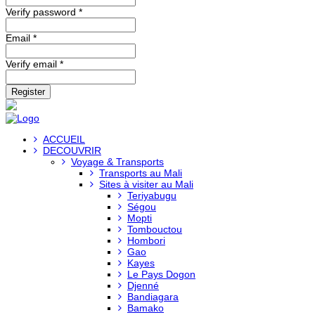
Verify password *
Email *
Verify email *
Register
ACCUEIL
DECOUVRIR
Voyage & Transports
Transports au Mali
Sites à visiter au Mali
Teriyabugu
Ségou
Mopti
Tombouctou
Hombori
Gao
Kayes
Le Pays Dogon
Djenné
Bandiagara
Bamako