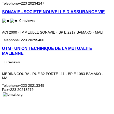
Telephone
+223 20234247
SONAVIE - SOCIETE NOUVELLE D'ASSURANCE VIE
0 reviews
ACI 2000 - IMMEUBLE SONAVIE - BP E 2217 BAMAKO - MALI
Telephone
+223 20295400
UTM - UNION TECHINIQUE DE LA MUTUALITE
MALIENNE
0 reviews
MEDINA COURA - RUE 32 PORTE 111 - BP E 1083 BAMAKO -
MALI
Telephone
+223 20213349
Fax
+223 20213279
Lemali.org - Le guide du voyage, du tourisme, de l'art et
DEC
de la culture au Mali: toutes les informations, toutes les
adresses, petites annonces gratuites, pages jaunes,
Sites 
forum de discussion, et plus
Les ins