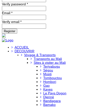
Verify password *
Email *
Verify email *
Register
ACCUEIL
DECOUVRIR
Voyage & Transports
Transports au Mali
Sites à visiter au Mali
Teriyabugu
Ségou
Mopti
Tombouctou
Hombori
Gao
Kayes
Le Pays Dogon
Djenné
Bandiagara
Bamako