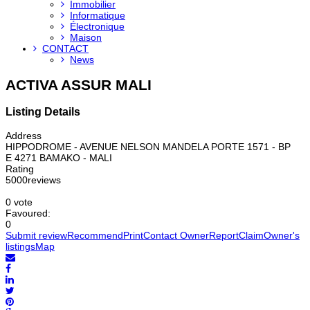
Immobilier
Informatique
Électronique
Maison
CONTACT
News
ACTIVA ASSUR MALI
Listing Details
Address
HIPPODROME - AVENUE NELSON MANDELA PORTE 1571 - BP
E 4271 BAMAKO - MALI
Rating
5
0
0
0
reviews
0 vote
Favoured:
0
Submit review
Recommend
Print
Contact Owner
Report
Claim
Owner's
listings
Map