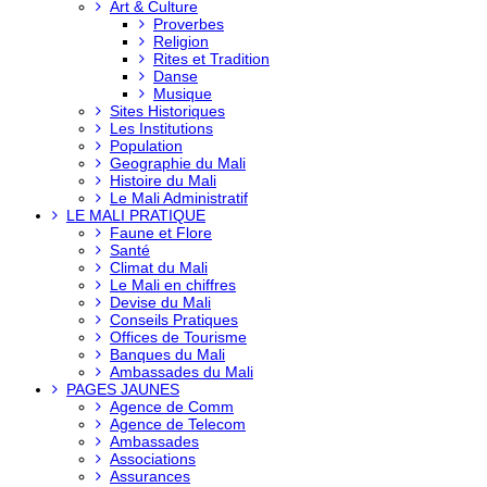
Art & Culture
Proverbes
Religion
Rites et Tradition
Danse
Musique
Sites Historiques
Les Institutions
Population
Geographie du Mali
Histoire du Mali
Le Mali Administratif
LE MALI PRATIQUE
Faune et Flore
Santé
Climat du Mali
Le Mali en chiffres
Devise du Mali
Conseils Pratiques
Offices de Tourisme
Banques du Mali
Ambassades du Mali
PAGES JAUNES
Agence de Comm
Agence de Telecom
Ambassades
Associations
Assurances