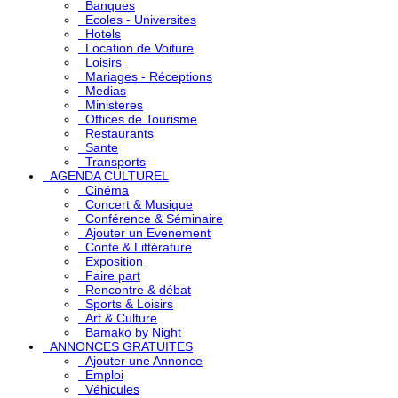
Banques
Ecoles - Universites
Hotels
Location de Voiture
Loisirs
Mariages - Réceptions
Medias
Ministeres
Offices de Tourisme
Restaurants
Sante
Transports
AGENDA CULTUREL
Cinéma
Concert & Musique
Conférence & Séminaire
Ajouter un Evenement
Conte & Littérature
Exposition
Faire part
Rencontre & débat
Sports & Loisirs
Art & Culture
Bamako by Night
ANNONCES GRATUITES
Ajouter une Annonce
Emploi
Véhicules