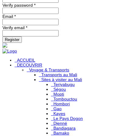
Verify password *
Email *
Verify email *
Register
ACCUEIL
DECOUVRIR
Voyage & Transports
Transports au Mali
Sites à visiter au Mali
Teriyabugu
Ségou
Mopti
Tombouctou
Hombori
Gao
Kayes
Le Pays Dogon
Djenné
Bandiagara
Bamako