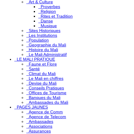
Art & Culture
Proverbes
Religion
Rites et Tradition
Danse
Musique
Sites Historiques
Les Institutions
Population
Geographie du Mali
Histoire du Mali
Le Mali Administratif
LE MALI PRATIQUE
Faune et Flore
Santé
Climat du Mali
Le Mali en chiffres
Devise du Mali
Conseils Pratiques
Offices de Tourisme
Banques du Mali
Ambassades du Mali
PAGES JAUNES
Agence de Comm
Agence de Telecom
Ambassades
Associations
Assurances