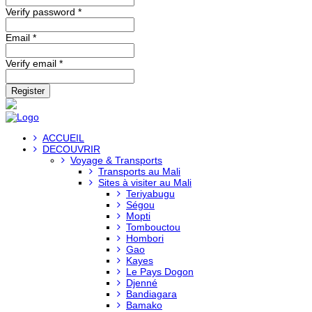
Verify password *
Email *
Verify email *
Register
ACCUEIL
DECOUVRIR
Voyage & Transports
Transports au Mali
Sites à visiter au Mali
Teriyabugu
Ségou
Mopti
Tombouctou
Hombori
Gao
Kayes
Le Pays Dogon
Djenné
Bandiagara
Bamako