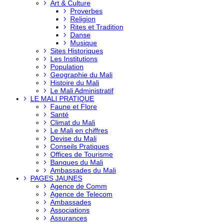
Art & Culture
Proverbes
Religion
Rites et Tradition
Danse
Musique
Sites Historiques
Les Institutions
Population
Geographie du Mali
Histoire du Mali
Le Mali Administratif
LE MALI PRATIQUE
Faune et Flore
Santé
Climat du Mali
Le Mali en chiffres
Devise du Mali
Conseils Pratiques
Offices de Tourisme
Banques du Mali
Ambassades du Mali
PAGES JAUNES
Agence de Comm
Agence de Telecom
Ambassades
Associations
Assurances