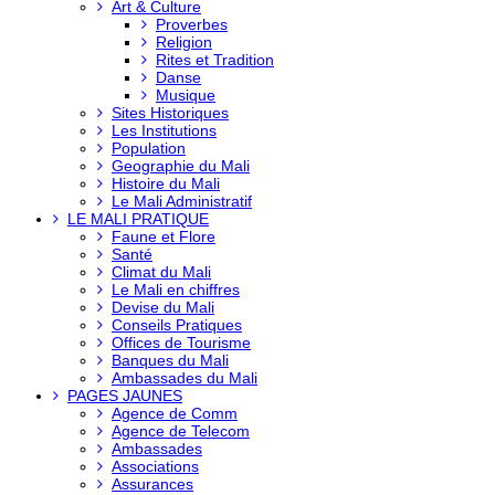
Art & Culture
Proverbes
Religion
Rites et Tradition
Danse
Musique
Sites Historiques
Les Institutions
Population
Geographie du Mali
Histoire du Mali
Le Mali Administratif
LE MALI PRATIQUE
Faune et Flore
Santé
Climat du Mali
Le Mali en chiffres
Devise du Mali
Conseils Pratiques
Offices de Tourisme
Banques du Mali
Ambassades du Mali
PAGES JAUNES
Agence de Comm
Agence de Telecom
Ambassades
Associations
Assurances