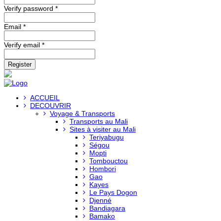
Verify password *
Email *
Verify email *
Register
ACCUEIL
DECOUVRIR
Voyage & Transports
Transports au Mali
Sites à visiter au Mali
Teriyabugu
Ségou
Mopti
Tombouctou
Hombori
Gao
Kayes
Le Pays Dogon
Djenné
Bandiagara
Bamako