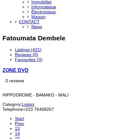
Immobilier
Informatique
Électronique
Maison
CONTACT
News
Fatoumata Dembele
Listings (421)
Reviews (0)
Favourites (0)
ZONE DVD
0 reviews
HIPPODROME - BAMAKO - MALI
Category:
Loisirs
Telephone
+223 76468267
Start
Prev
13
14
15