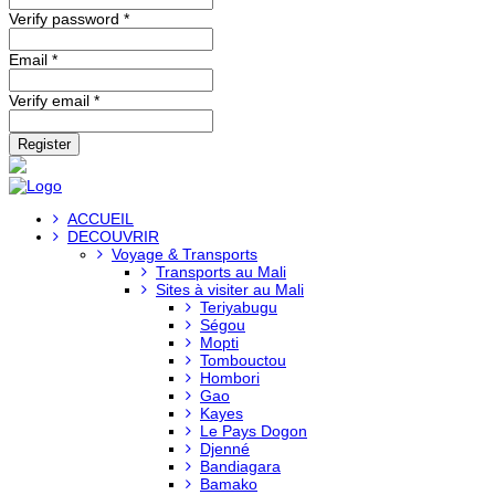
Verify password *
Email *
Verify email *
Register
ACCUEIL
DECOUVRIR
Voyage & Transports
Transports au Mali
Sites à visiter au Mali
Teriyabugu
Ségou
Mopti
Tombouctou
Hombori
Gao
Kayes
Le Pays Dogon
Djenné
Bandiagara
Bamako