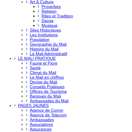
Art & Culture
Proverbes
Religion
Rites et Tradition
Danse
Musique
Sites Historiques
Les Institutions
Population
Geographie du Mali
Histoire du Mali
Le Mali Administratif
LE MALI PRATIQUE
Faune et Flore
Santé
Climat du Mali
Le Mali en chiffres
Devise du Mali
Conseils Pratiques
Offices de Tourisme
Banques du Mali
Ambassades du Mali
PAGES JAUNES
Agence de Comm
Agence de Telecom
Ambassades
Associations
Assurances