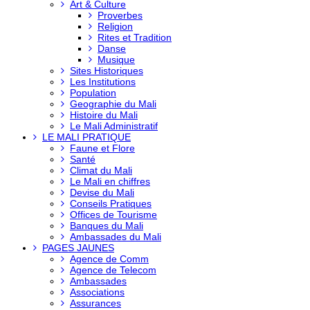
Art & Culture
Proverbes
Religion
Rites et Tradition
Danse
Musique
Sites Historiques
Les Institutions
Population
Geographie du Mali
Histoire du Mali
Le Mali Administratif
LE MALI PRATIQUE
Faune et Flore
Santé
Climat du Mali
Le Mali en chiffres
Devise du Mali
Conseils Pratiques
Offices de Tourisme
Banques du Mali
Ambassades du Mali
PAGES JAUNES
Agence de Comm
Agence de Telecom
Ambassades
Associations
Assurances