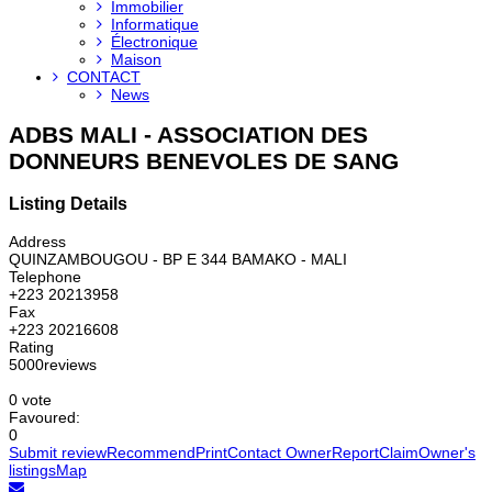
Immobilier
Informatique
Électronique
Maison
CONTACT
News
ADBS MALI - ASSOCIATION DES
DONNEURS BENEVOLES DE SANG
Listing Details
Address
QUINZAMBOUGOU - BP E 344 BAMAKO - MALI
Telephone
+223 20213958
Fax
+223 20216608
Rating
5
0
0
0
reviews
0 vote
Favoured:
0
Submit review
Recommend
Print
Contact Owner
Report
Claim
Owner's
listings
Map