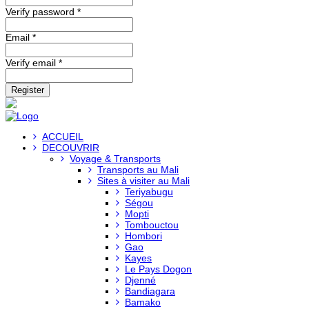
Verify password *
Email *
Verify email *
Register
ACCUEIL
DECOUVRIR
Voyage & Transports
Transports au Mali
Sites à visiter au Mali
Teriyabugu
Ségou
Mopti
Tombouctou
Hombori
Gao
Kayes
Le Pays Dogon
Djenné
Bandiagara
Bamako