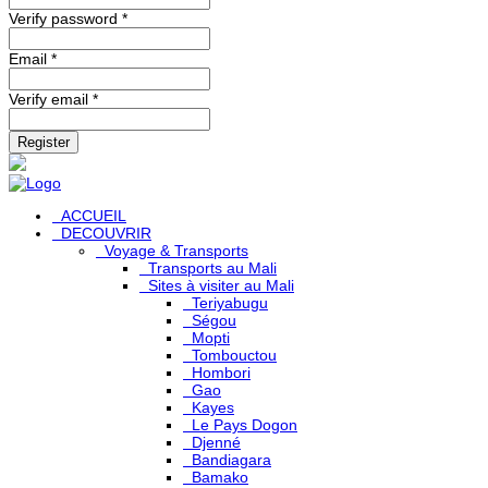
Verify password *
Email *
Verify email *
Register
ACCUEIL
DECOUVRIR
Voyage & Transports
Transports au Mali
Sites à visiter au Mali
Teriyabugu
Ségou
Mopti
Tombouctou
Hombori
Gao
Kayes
Le Pays Dogon
Djenné
Bandiagara
Bamako