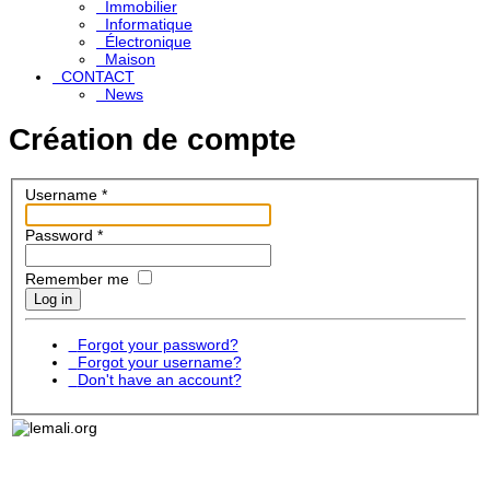
Immobilier
Informatique
Électronique
Maison
CONTACT
News
Création de compte
Username
*
Password
*
Remember me
Log in
Forgot your password?
Forgot your username?
Don't have an account?
Lemali.org - Le guide du voyage, du tourisme, de l'art et
DEC
de la culture au Mali: toutes les informations, toutes les
adresses, petites annonces gratuites, pages jaunes,
Sites 