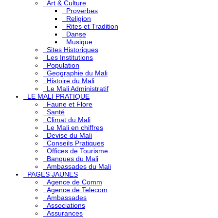
Art & Culture
Proverbes
Religion
Rites et Tradition
Danse
Musique
Sites Historiques
Les Institutions
Population
Geographie du Mali
Histoire du Mali
Le Mali Administratif
LE MALI PRATIQUE
Faune et Flore
Santé
Climat du Mali
Le Mali en chiffres
Devise du Mali
Conseils Pratiques
Offices de Tourisme
Banques du Mali
Ambassades du Mali
PAGES JAUNES
Agence de Comm
Agence de Telecom
Ambassades
Associations
Assurances