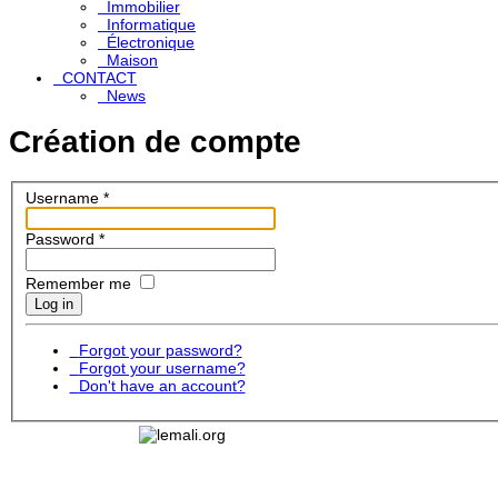
Immobilier
Informatique
Électronique
Maison
CONTACT
News
Création de compte
Username
*
Password
*
Remember me
Log in
Forgot your password?
Forgot your username?
Don't have an account?
Lemali.org - Le guide du voyage, du tourisme, de l'
de la culture au Mali: toutes les informations, toute
adresses, petites annonces gratuites, pages jaune