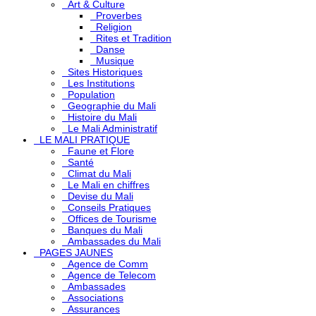
Art & Culture
Proverbes
Religion
Rites et Tradition
Danse
Musique
Sites Historiques
Les Institutions
Population
Geographie du Mali
Histoire du Mali
Le Mali Administratif
LE MALI PRATIQUE
Faune et Flore
Santé
Climat du Mali
Le Mali en chiffres
Devise du Mali
Conseils Pratiques
Offices de Tourisme
Banques du Mali
Ambassades du Mali
PAGES JAUNES
Agence de Comm
Agence de Telecom
Ambassades
Associations
Assurances