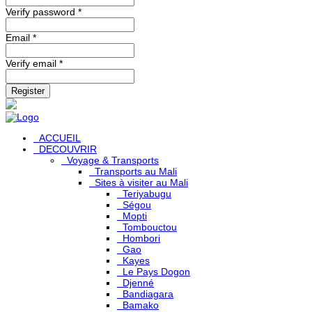
Verify password *
Email *
Verify email *
Register
ACCUEIL
DECOUVRIR
Voyage & Transports
Transports au Mali
Sites à visiter au Mali
Teriyabugu
Ségou
Mopti
Tombouctou
Hombori
Gao
Kayes
Le Pays Dogon
Djenné
Bandiagara
Bamako