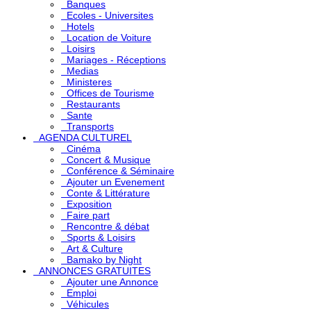
Banques
Ecoles - Universites
Hotels
Location de Voiture
Loisirs
Mariages - Réceptions
Medias
Ministeres
Offices de Tourisme
Restaurants
Sante
Transports
AGENDA CULTUREL
Cinéma
Concert & Musique
Conférence & Séminaire
Ajouter un Evenement
Conte & Littérature
Exposition
Faire part
Rencontre & débat
Sports & Loisirs
Art & Culture
Bamako by Night
ANNONCES GRATUITES
Ajouter une Annonce
Emploi
Véhicules