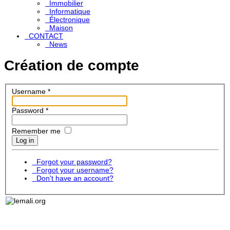
Immobilier
Informatique
Électronique
Maison
CONTACT
News
Création de compte
Username
*
Password
*
Remember me
Log in
Forgot your password?
Forgot your username?
Don't have an account?
Lemali.org - Le guide du voyage, du tourisme, de l'art et
DEC
de la culture au Mali: toutes les informations, toutes les
adresses, petites annonces gratuites, pages jaunes,
Sites 