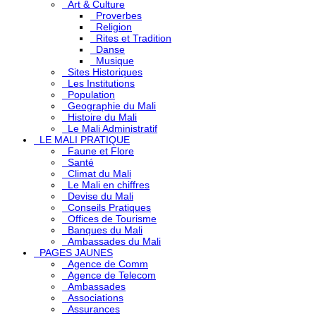
Art & Culture
Proverbes
Religion
Rites et Tradition
Danse
Musique
Sites Historiques
Les Institutions
Population
Geographie du Mali
Histoire du Mali
Le Mali Administratif
LE MALI PRATIQUE
Faune et Flore
Santé
Climat du Mali
Le Mali en chiffres
Devise du Mali
Conseils Pratiques
Offices de Tourisme
Banques du Mali
Ambassades du Mali
PAGES JAUNES
Agence de Comm
Agence de Telecom
Ambassades
Associations
Assurances