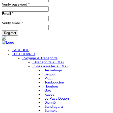
Verify password *
Email *
Verify email *
Register
ACCUEIL
DECOUVRIR
Voyage & Transports
Transports au Mali
Sites à visiter au Mali
Teriyabugu
Ségou
Mopti
Tombouctou
Hombori
Gao
Kayes
Le Pays Dogon
Djenné
Bandiagara
Bamako